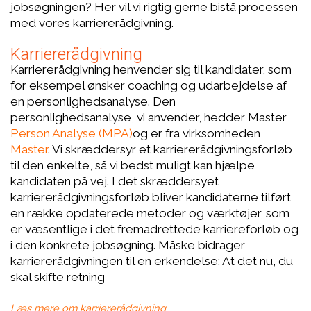
jobsøgningen? Her vil vi rigtig gerne bistå processen
med vores karriererådgivning.
Karriererådgivning
Karriererådgivning henvender sig til kandidater, som
for eksempel ønsker coaching og udarbejdelse af
en personlighedsanalyse. Den
personlighedsanalyse, vi anvender,
hedder
Master
Person Analyse (MPA)
og er fra virksomheden
Master
. Vi skræddersyr et karriererådgivningsforløb
til den enkelte, så vi bedst muligt kan hjælpe
kandidaten på vej. I det skræddersyet
karriererådgivningsforløb bliver kandidaterne tilført
en række opdaterede metoder og værktøjer, som
er væsentlige i det fremadrettede karriereforløb og
i den konkrete jobsøgning. Måske bidrager
karriererådgivningen til en erkendelse: At det nu, du
skal skifte retning
Læs mere om karriererådgivning