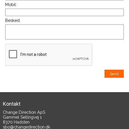
Mobil:
Besked:
Kontakt
Change Direction ApS
Gammel Sellingvej 1
8370 Hadsten
sbo@changedirection.dk