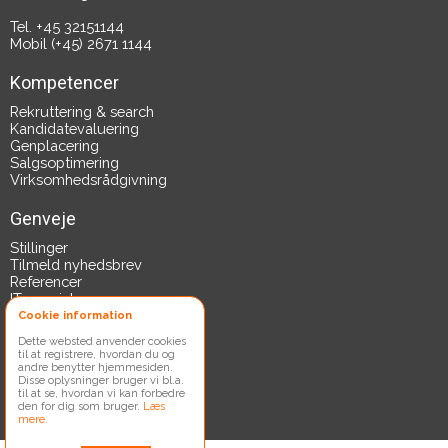
Tel. +45 32151144
Mobil (+45) 2671 1144
Kompetencer
Rekruttering & search
Kandidatevaluering
Genplacering
Salgsoptimering
Virksomhedsrådgivning
Genveje
Stillinger
Tilmeld nyhedsbrev
Referencer
IT-specialer
Ydelser
Cookie information
Persondatapolitik
Dette websted anvender cookies
til at registrere, hvordan du og
andre benytter hjemmesiden.
Del med dine venner
Disse oplysninger bruger vi bl.a.
til at se, hvordan vi kan forbedre
den for dig som bruger.
Læs
mere.