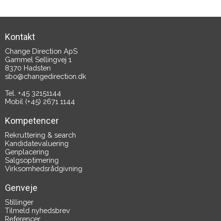
Kontakt
Change Direction ApS
Gammel Sellingvej 1
8370 Hadsten
sbo@changedirection.dk
Tel. +45 32151144
Mobil (+45) 2671 1144
Kompetencer
Rekruttering & search
Kandidatevaluering
Genplacering
Salgsoptimering
Virksomhedsrådgivning
Genveje
Stillinger
Tilmeld nyhedsbrev
Referencer